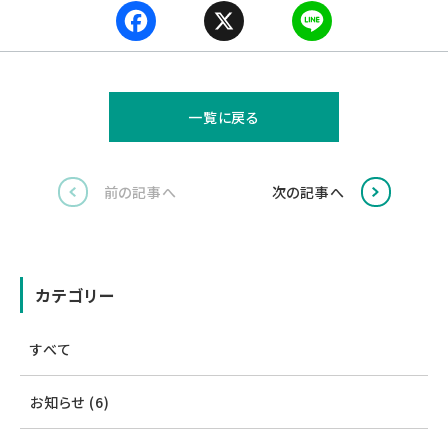
Fa
X
Li
ce
n
b
e
o
一覧に戻る
o
k
前の記事へ
次の記事へ
カテゴリー
すべて
お知らせ (6)